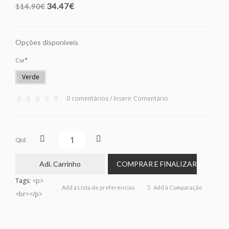
34.47€
114.90€
Opções disponíveis
Cor
Verde
0 comentários
/
Inserir Comentário
Qtd:
Adi. Carrinho
COMPRAR E FINALIZAR
Tags:
<p>
Add à Lista de preferencias
Add à Comparação
<br></p>