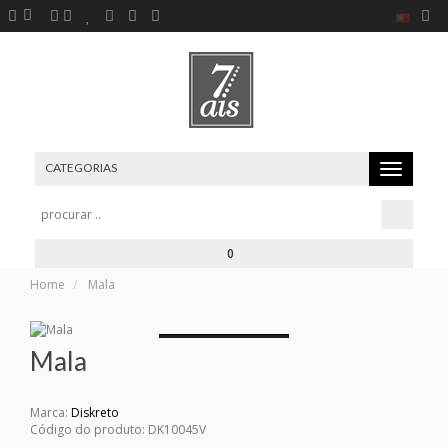
CATEGORIAS
Toggle
navigation
0
Home
Mala
Loading...
Mala
Marca:
Diskreto
Código do produto:
DK10045V