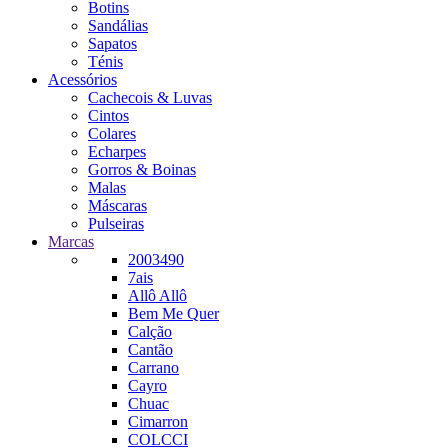
Botins
Sandálias
Sapatos
Ténis
Acessórios
Cachecois & Luvas
Cintos
Colares
Echarpes
Gorros & Boinas
Malas
Máscaras
Pulseiras
Marcas
2003490
7ais
Allô Allô
Bem Me Quer
Calção
Cantão
Carrano
Cayro
Chuac
Cimarron
COLCCI