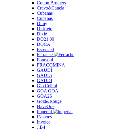
Cotton Brothers
Cravo&Canela
Cubanas
Cubanas
Dimy
Diskreto
Dixie
DO21.80
DOCA
Essencial
Ferrache
Foursoul
FRACOMINA
GAUDÍ
GAUDì
GAUDI
Gio Cellini
GOA GOA
GOA26
Gold&Rouge
HaveOne
Imperial
INshoes
Invoice
J.B4