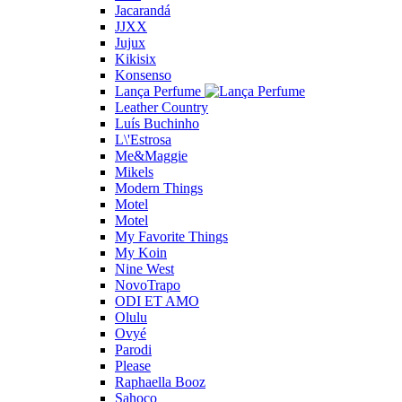
Jacarandá
JJXX
Jujux
Kikisix
Konsenso
Lança Perfume
Leather Country
Luís Buchinho
L\'Estrosa
Me&Maggie
Mikels
Modern Things
Motel
Motel
My Favorite Things
My Koin
Nine West
NovoTrapo
ODI ET AMO
Olulu
Ovyé
Parodi
Please
Raphaella Booz
Sahoco