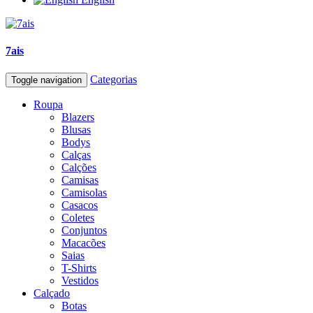
7ais
Categorias
Toggle navigation
Roupa
Blazers
Blusas
Bodys
Calças
Calções
Camisas
Camisolas
Casacos
Coletes
Conjuntos
Macacões
Saias
T-Shirts
Vestidos
Calçado
Botas