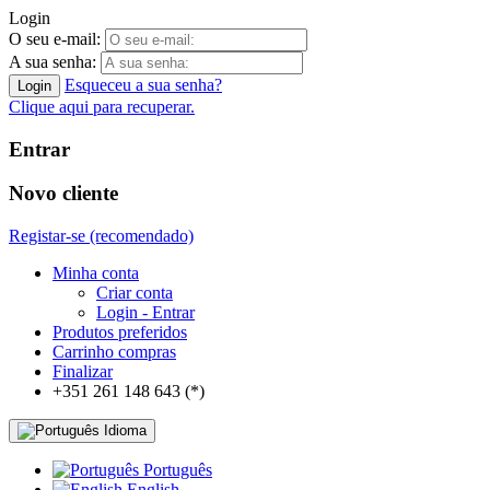
Login
O seu e-mail:
A sua senha:
Esqueceu a sua senha?
Clique aqui para recuperar.
Entrar
Novo cliente
Registar-se (recomendado)
Minha conta
Criar conta
Login - Entrar
Produtos preferidos
Carrinho compras
Finalizar
+351 261 148 643 (*)
Idioma
Português
English