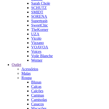
Sarah Chole
SCHUTZ
SMIDT
SORENA
Supertrash
SweetChic
TheKorner
UZA
Vicolo
Vizzano
VOAVOA
Voices
Voile Blanche
Werner
Outlet
Acessórios
Malas
Roupa
Blusas
Calças
Calções
Camisas
Camisolas
Casacos
Macacões