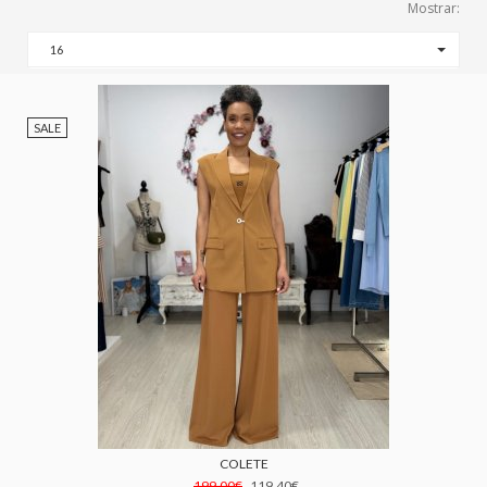
Mostrar:
16
SALE
COLETE
199.00€
119.40€