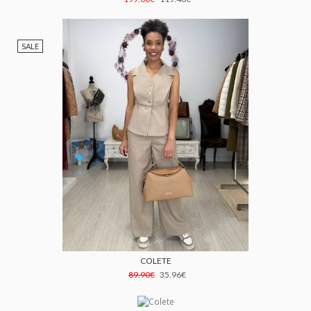
SALE
COLETE
89.90€
35.96€