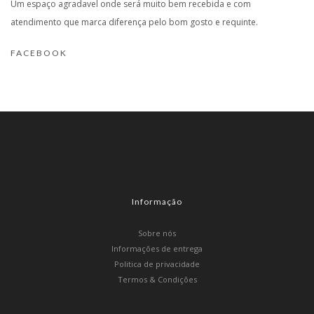
Um espaço agradavel onde será muito bem recebida e com
atendimento que marca diferença pelo bom gosto e requinte.
FACEBOOK
Informação
Sobre nós
Informações de entrega
Politica de privacidade
Termos & Condições