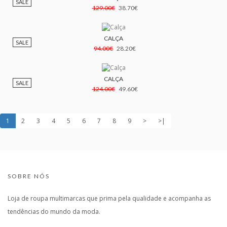
SALE
129.00€
38.70€
CALÇA
SALE
94.00€
28.20€
CALÇA
SALE
124.00€
49.60€
1
2
3
4
5
6
7
8
9
>
>|
SOBRE NÓS
Loja de roupa multimarcas que prima pela qualidade e acompanha as
tendências do mundo da moda.